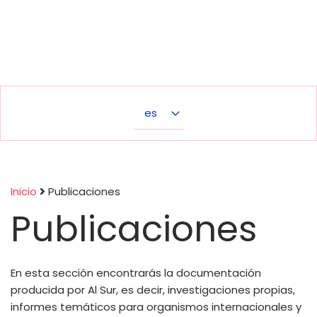
Select
your
language
Inicio
Publicaciones
Publicaciones
Sobrescribir
enlaces
En esta sección encontrarás la documentación
de
producida por Al Sur, es decir, investigaciones propias,
informes temáticos para organismos internacionales y