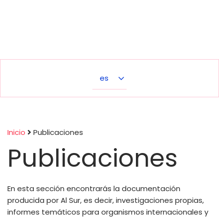
Select
your
language
Inicio
Publicaciones
Publicaciones
Sobrescribir
enlaces
En esta sección encontrarás la documentación
de
producida por Al Sur, es decir, investigaciones propias,
informes temáticos para organismos internacionales y