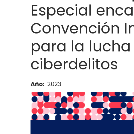
a
Especial enca
la
Convención I
navegación
para la lucha
ciberdelitos
Año
2023