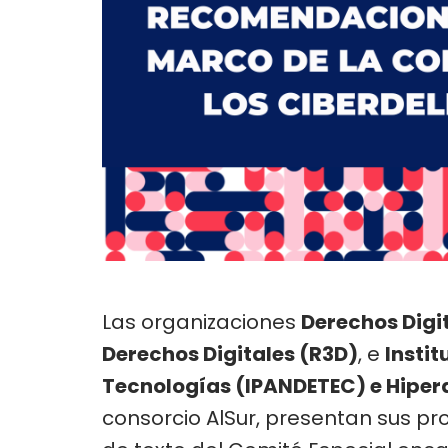
Las organizaciones
Derechos Digi
Derechos Digitales (R3D)
, e
Insti
Tecnologías (IPANDETEC) e Hipe
consorcio AlSur, presentan sus pr