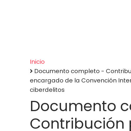
navigatio
Inicio
Sobrescribir
Documento completo - Contribuc
encargado de la Convención Inter
enlaces
ciberdelitos
de
Documento c
ayuda
Contribución 