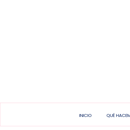
Main
INICIO
QUÉ HACE