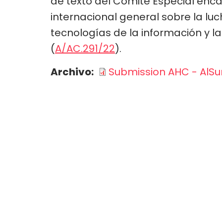
de texto del Comité Especial en
internacional general sobre la luch
tecnologías de la información y la
(
A/AC.291/22
).
Archivo
Submission AHC - AlSu
GRUPO DE TRABAJO
Ciberseguridad