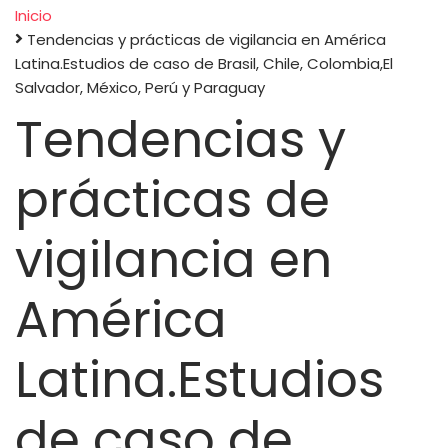
Inicio
Tendencias y prácticas de vigilancia en América
Sobrescribir
Latina.Estudios de caso de Brasil, Chile, Colombia,El
Salvador, México, Perú y Paraguay
enlaces
Tendencias y
de
prácticas de
ayuda
vigilancia en
a
la
América
navegación
Latina.Estudios
de caso de