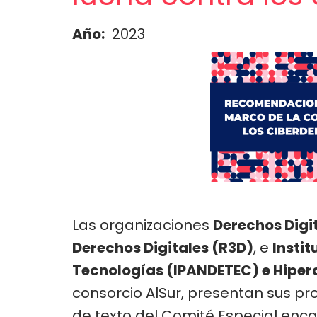
Año
2023
Las organizaciones
Derechos Digi
Derechos Digitales (R3D)
, e
Insti
Tecnologías (IPANDETEC) e Hipe
consorcio AlSur, presentan sus pr
de texto del Comité Especial en