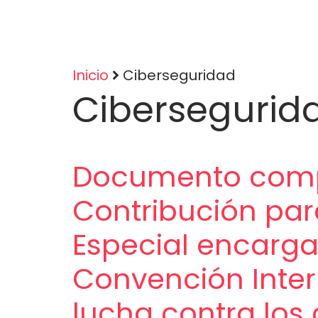
Inicio
Ciberseguridad
Cibersegurid
Sobrescribir
enlaces
de
Documento comp
ayuda
Contribución par
a
Especial encarga
la
Convención Inter
navegación
lucha contra los 