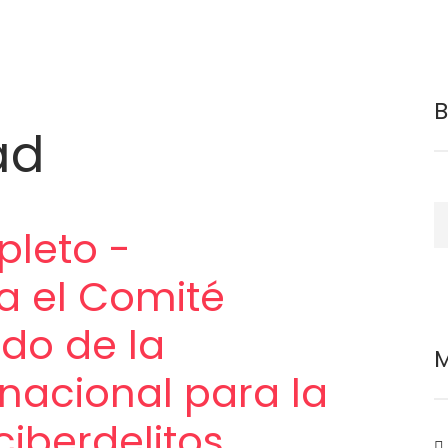
ad
B
leto -
a el Comité
do de la
M
nacional para la
ciberdelitos