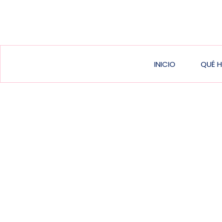
Main
INICIO
QUÉ 
navigat