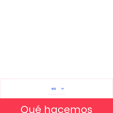
Select
your
language
Qué hacemos