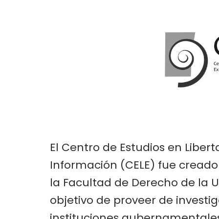
Centro
de
Estudios
en
Libertad
de
Expresión
El Centro de Estudios en Libert
Información (CELE) fue creado
y
la Facultad de Derecho de la 
Acceso
objetivo de proveer de investig
instituciones gubernamentale