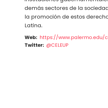
a
demás sectores de la sociedad 
la
la promoción de estos derech
Información
Latina.
de
Web
https://www.palermo.edu/c
la
Twitter
@CELEUP
Universidad
de
Palermo,
CELE,
CONTACTO
Argentina