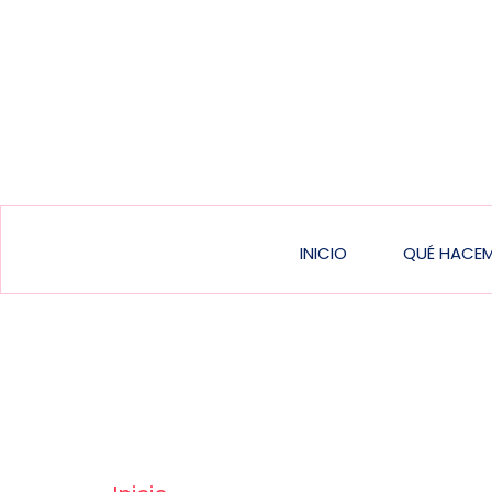
Main
INICIO
QUÉ HACE
navigatio