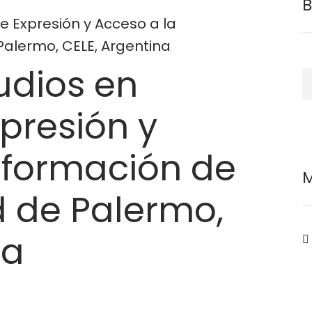
e Expresión y Acceso a la
Palermo, CELE, Argentina
udios en
B
xpresión y
nformación de
M
d de Palermo,
na