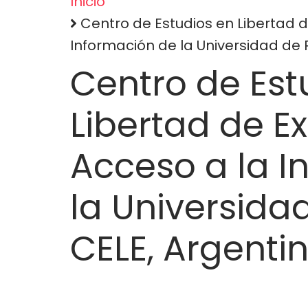
Inicio
Sobrescribir
Centro de Estudios en Libertad d
Información de la Universidad de 
enlaces
Centro de Est
de
Libertad de E
ayuda
Acceso a la I
a
la
la Universida
navegación
CELE, Argenti