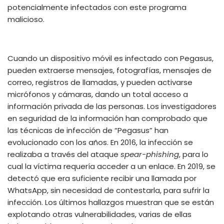
potencialmente infectados con este programa
malicioso.
Cuando un
dispositivo móvil es infectado con Pegasus,
pueden extraer
se
mensajes, fotografías,
mensajes de
correo, registros de llamadas,
y pueden
activar
se
micrófonos y cámaras, dando un total acceso a
información privada de las personas. Los investigadores
en seguridad de la información han comprobado que
las técnicas de infección de “Pegasus”
han
evolucionado con
los años.
E
n 2016, la infección se
realizaba a través del ataque
spear-phishing
, para lo
cual la víctima requería acceder a un
enlace.
E
n 2019
,
se
detectó que era suficiente recibir una llamada por
Whats
A
pp
, sin necesidad de
contestarla
, para sufrir la
infección
. Los últimos hallazgos muestran que se están
explotando otras vulnerabilidades, varias de ellas