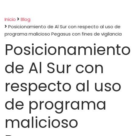
Inicio
Blog
Posicionamiento de Al Sur con respecto al uso de
Sobrescribir
programa malicioso Pegasus con fines de vigilancia
Posicionamiento
enlaces
de
de Al Sur con
ayuda
respecto al uso
a
de programa
la
malicioso
navegación