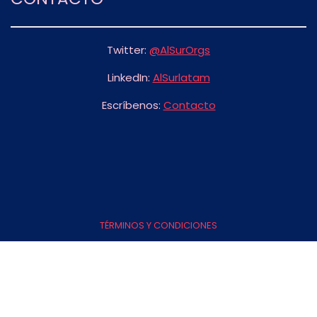
Twitter:
@AlSurOrgs
LinkedIn:
AlSurlatam
Escríbenos:
Contacto
FOOTER
MENU
TÉRMINOS Y CONDICIONES
POLÍTICA DE PRIVACIDAD
TODO NUESTRO CONTENIDO ES CC