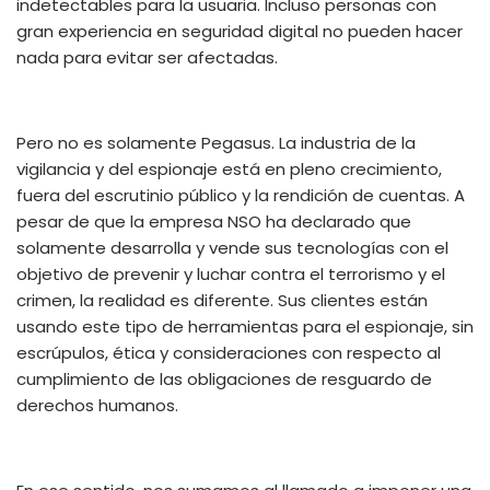
indetectables para l
a
usuari
a
.
Incluso
personas con
gran experiencia en seguridad digital no pueden hacer
nada para evitar ser
a
fectad
a
s.
Pero no es s
o
l
amente
Pegasus. La industria de la
vigilancia y
del
espionaje está en pleno crecimiento,
fuera
del escrutinio público y la rendición de cuentas. A
pesar de que la empresa NSO ha declarado que
s
o
l
amente
desarrolla y vende sus tecnologías con el
objetivo de prevenir y luchar contra el terrorismo y el
crimen, la realidad es diferente. Sus clientes están
usando este tipo de herramientas para el espionaje, sin
escrúpulos, ética y consideraciones con respecto al
cumplimiento de l
a
s
obligaciones de resguardo de
derechos humanos.