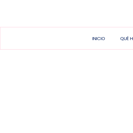
Main
INICIO
QUÉ 
navigat