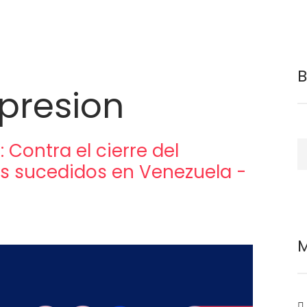
xpresion
 Contra el cierre del
B
os sucedidos en Venezuela -
M