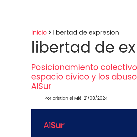
Inicio
libertad de expresion
libertad de e
Sobrescribir
enlaces
Posicionamiento colectivo:
de
espacio cívico y los abus
AlSur
ayuda
Por
cristian
el
Mié, 21/08/2024
a
la
navegación