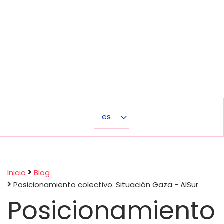
Select
your
language
Inicio
Blog
Posicionamiento colectivo. Situación Gaza - AlSur
Sobrescribir
Posicionamiento
enlaces