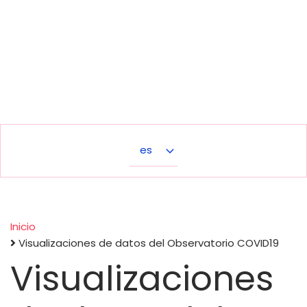
Select
your
language
Inicio
Visualizaciones de datos del Observatorio COVID19
Sobrescribir
Visualizaciones
enlaces