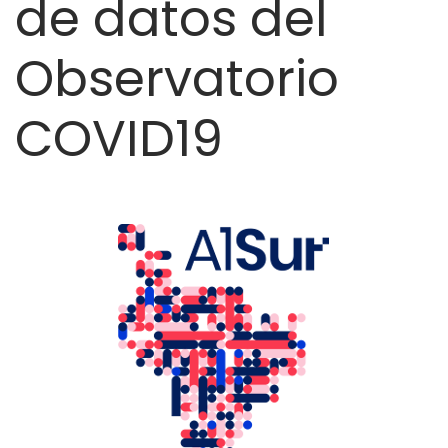
de datos del
de
Observatorio
ayuda
a
COVID19
la
navegación