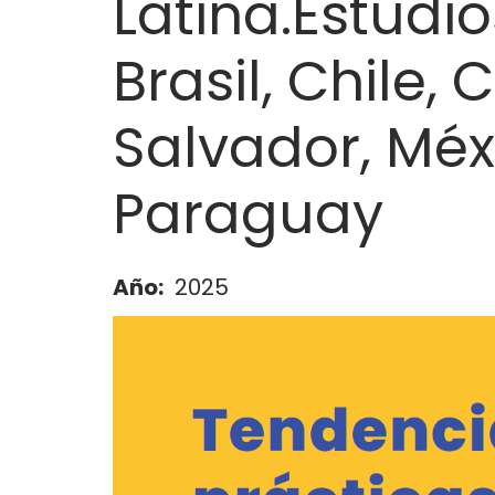
Latina.Estudi
a
la
Brasil, Chile,
navegación
Salvador, Méx
Paraguay
Año
2025