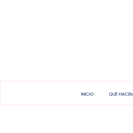
Main
INICIO
QUÉ HACE
navigatio