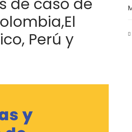
os de caso de
M
 Colombia,El
ico, Perú y