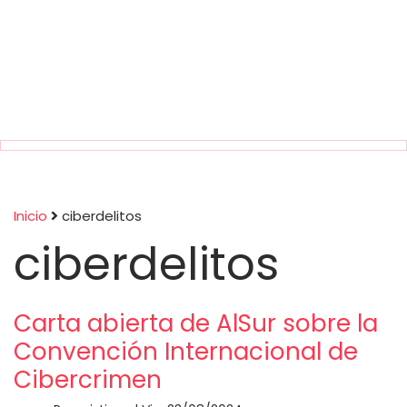
Inicio
ciberdelitos
ciberdelitos
Sobrescribir
enlaces
Carta abierta de AlSur sobre la
de
Convención Internacional de
Cibercrimen
ayuda