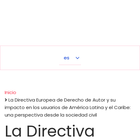
Select
your
language
Inicio
La Directiva Europea de Derecho de Autor y su
Sobrescribir
impacto en los usuarios de América Latina y el Caribe:
una perspectiva desde la sociedad civil
enlaces
La Directiva
de